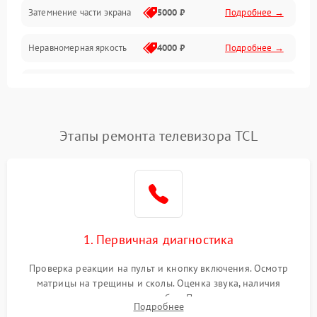
Механические повреждения
Затемнение части экрана
5000 ₽
Подробнее →
Программное обеспечение
Неравномерная яркость
4000 ₽
Подробнее →
Корпус и механика
Выгорание матрицы
6000 ₽
Подробнее →
Пульт и управление
Этапы ремонта телевизора TCL
Сеть и подключения
Аудио
Сетевая
1. Первичная диагностика
Проверка реакции на пульт и кнопку включения. Осмотр
матрицы на трещины и сколы. Оценка звука, наличия
подсветки и индикаторов ошибок. Подключение тестовых
Подробнее
источников сигнала для выявления симптомов поломки.