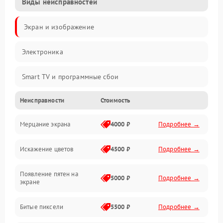
Виды неисправностей
Экран и изображение
Электроника
Smart TV и программные сбои
Неисправности
Стоимость
Питание и запуск
Мерцание экрана
4000 ₽
Подробнее →
Подсветка и LED-модули
Искажение цветов
4500 ₽
Подробнее →
Звук и аудиосистема
Появление пятен на
Сигнал и приём каналов
5000 ₽
Подробнее →
экране
Разъёмы и интерфейсы
Битые пиксели
5500 ₽
Подробнее →