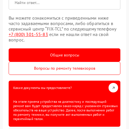
Вы можете ознакомиться с приведенными ниже
часто задаваемыми вопросами, либо обратиться в
сервисный центр “FIX-TCL” по следующему телефону
+7 (800) 301-55-83
если не нашли ответ на свой
вопрос.
Общие вопросы
Вопросы по ремонту телевизоров
Какие документы вы предоставляете?
На этапе приема устройства на диагностику и последующий
ремонт вам будет предоставлен заказ-наряд с указанием страховых
обязательств на ваше устройство. Далее, после выполнения работ
по ремонту техники, вы получите акт выполненных работ и
гарантийный талон.