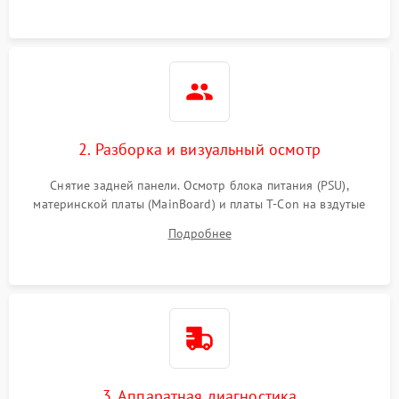
2. Разборка и визуальный осмотр
Снятие задней панели. Осмотр блока питания (PSU),
материнской платы (MainBoard) и платы T-Con на вздутые
конденсаторы, прогары, окисления и микротрещины.
Подробнее
Проверка надежности фиксации и целостности шлейфов.
3. Аппаратная диагностика