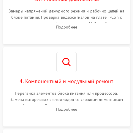
Замеры напряжений дежурного режима и рабочих цепей на
блоке питания. Проверка видеосигналов на плате T-Con с
помощью осциллографа. Тестирование LED-драйвера и
Подробнее
светодиодных планок подсветки мультиметром.
4. Компонентный и модульный ремонт
Перепайка элементов блока питания или процессора.
Замена выгоревших светодиодов со сложным демонтажом
хрупкой матрицы. Восстановление поврежденных дорожек,
Подробнее
прошивка микросхем памяти EEPROM