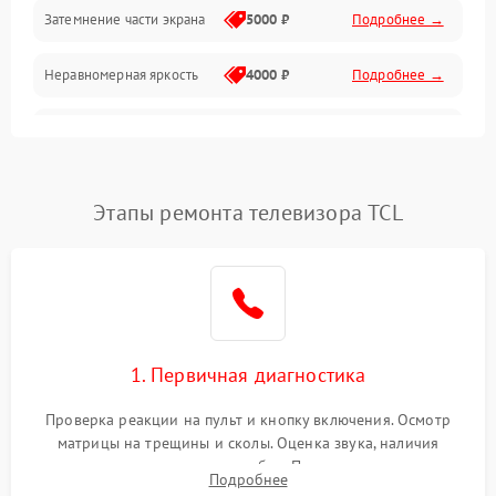
Механические повреждения
Затемнение части экрана
5000 ₽
Подробнее →
Программное обеспечение
Неравномерная яркость
4000 ₽
Подробнее →
Корпус и механика
Выгорание матрицы
6000 ₽
Подробнее →
Пульт и управление
Этапы ремонта телевизора TCL
Сеть и подключения
Аудио
Сетевая
1. Первичная диагностика
Проверка реакции на пульт и кнопку включения. Осмотр
матрицы на трещины и сколы. Оценка звука, наличия
подсветки и индикаторов ошибок. Подключение тестовых
Подробнее
источников сигнала для выявления симптомов поломки.