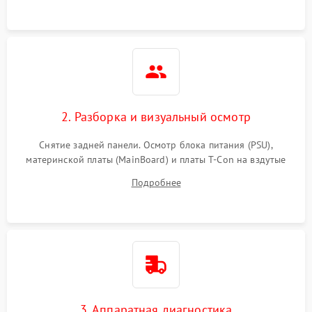
2. Разборка и визуальный осмотр
Снятие задней панели. Осмотр блока питания (PSU),
материнской платы (MainBoard) и платы T-Con на вздутые
конденсаторы, прогары, окисления и микротрещины.
Подробнее
Проверка надежности фиксации и целостности шлейфов.
3. Аппаратная диагностика