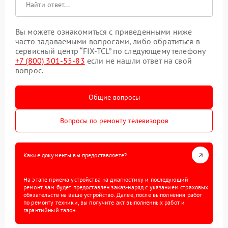
Вы можете ознакомиться с приведенными ниже
часто задаваемыми вопросами, либо обратиться в
сервисный центр “FIX-TCL” по следующему телефону
+7 (800) 301-55-83
если не нашли ответ на свой
вопрос.
Общие вопросы
Вопросы по ремонту телевизоров
Какие документы вы предоставляете?
На этапе приема устройства на диагностику и последующий
ремонт вам будет предоставлен заказ-наряд с указанием страховых
обязательств на ваше устройство. Далее, после выполнения работ
по ремонту техники, вы получите акт выполненных работ и
гарантийный талон.