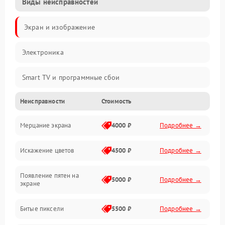
Виды неисправностей
Экран и изображение
Электроника
Smart TV и программные сбои
Неисправности
Стоимость
Питание и запуск
Мерцание экрана
4000 ₽
Подробнее →
Подсветка и LED-модули
Искажение цветов
4500 ₽
Подробнее →
Звук и аудиосистема
Появление пятен на
Сигнал и приём каналов
5000 ₽
Подробнее →
экране
Разъёмы и интерфейсы
Битые пиксели
5500 ₽
Подробнее →