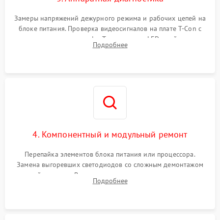
Замеры напряжений дежурного режима и рабочих цепей на
блоке питания. Проверка видеосигналов на плате T-Con с
помощью осциллографа. Тестирование LED-драйвера и
Подробнее
светодиодных планок подсветки мультиметром.
4. Компонентный и модульный ремонт
Перепайка элементов блока питания или процессора.
Замена выгоревших светодиодов со сложным демонтажом
хрупкой матрицы. Восстановление поврежденных дорожек,
Подробнее
прошивка микросхем памяти EEPROM